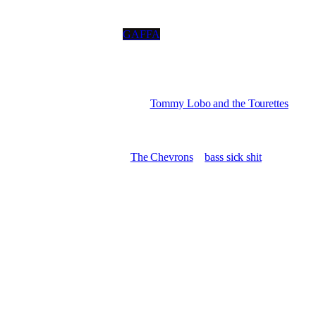
21.04. WAJUT //Halle
|| mit
GAFFA
+ The Bottles
10.03. Zenit //Stendal
05.03. Connstanze //Leipzig
|| mit
Tommy Lobo and the Tourettes
04.03. Conne Island(Cafe) //Leipzig
|| mit Loikaemie
14.01. Fisch... //Leipzig ||
mit
The Chevrons
+
bass sick shit
2022
25.12. Zora //Halberstadt
16.12. Kopfsalat //Leipzig
19.11. Klinge //Leipzig