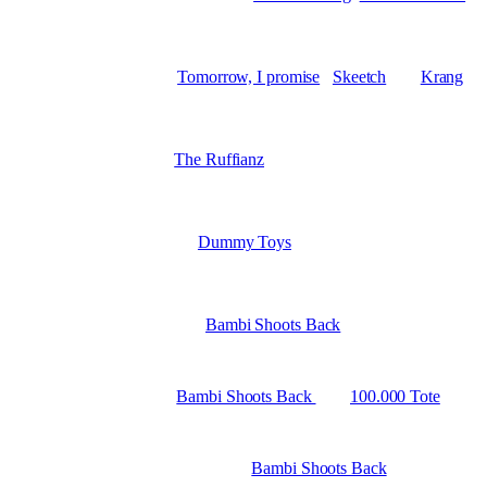
02.11. Stö //Leipzig
|| mit
Tomorrow, I promise
,
Skeetch
und
Krang
03.08. Stö //Leipzig
|| mit
The Ruffianz
30.07. Plaque //Leipzig
|| mit
Dummy Toys
14.05. L!Z //Magdeburg
|| mit
Bambi Shoots Back
13.05. wb13 //Berlin
|| mit
Bambi Shoots Back
und
100.000 Tote
12.05. Gängeviertel //Hamburg
|| mit
Bambi Shoots Back