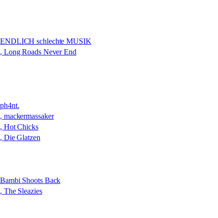
21.12.2024
AK40 //Suhl
mit
ENDLICH schlechte MUSIK
,
Long Roads Never End
26.10.2024
Kulturschlachthof //Jena
mit
ph4nt.
,
mackermassaker
,
Hot Chicks
,
Die Glatzen
10.08.2024
Stö //Leipzig
mit
Bambi Shoots Back
,
The Sleazies
20.07.2024