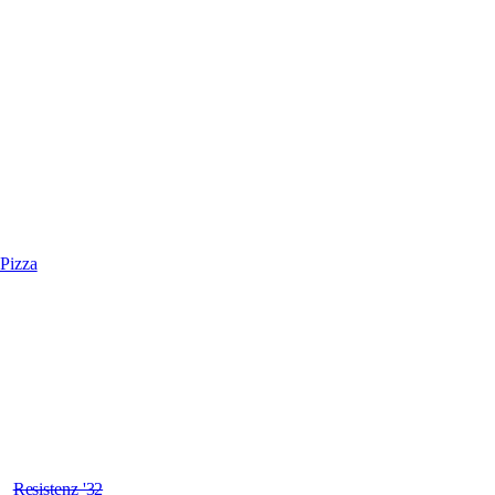
Pizza
d
Resistenz '32