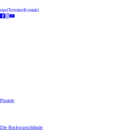
start
Termine
Kontakt
konzerte
aktuell
aktuell steht nix an!
vergangen
17.07.2026
Back to Future //Glaubitz
29.05.2026
//Münster
mit
Pisstole
13.03.2026
G16 //Leipzig
mit
Die Bockwurschtbude
12.02.2026