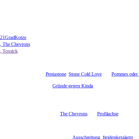
Rock im Garten //Rohrsheim
10.02.2024
AXAXI //Leipzig
mit
21GradKotze
,
The Chevrons
,
Toxsick
2024
26.01. VL //Halle
|| mit
Pentastone
,
Stone Cold Love
und
Pommes oder 
03.01. Liwi //Leipzig
|| mit
Gründe gegen Kinda
2023
01.12. Drugstore//Berlin
|| mit
The Chevrons
und
Profilachse
04.11. Jugendwerkstatt //Gotha
|| mit
Ausschreitung
,
freidenkeralarm
un