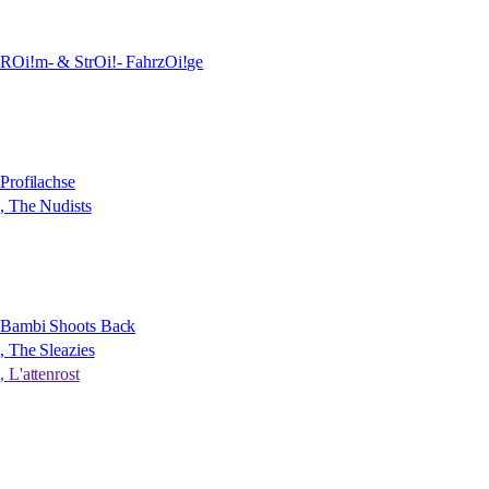
Rauxaus //Berlin
mit
ROi!m- & StrOi!- FahrzOi!ge
10.01.2026
Axaxi //Leipzig
mit
Profilachse
,
The Nudists
27.12.2025
//Leipzig
mit
Bambi Shoots Back
,
The Sleazies
,
L'attenrost
06.12.2025
//Leipzig-West
17.10.2025